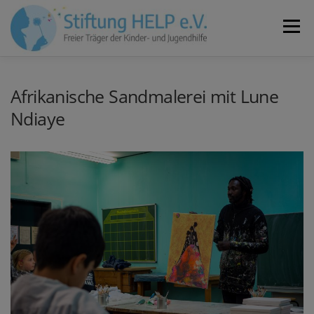
Zum
Inhalt
Menü
springen
VEREIN
NEUIGKEITEN
JOBS
KONTAKT
Afrikanische Sandmalerei mit Lune
Ndiaye
SPENDEN