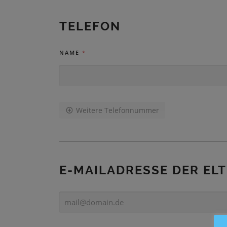
M
E
TELEFON
2
NAME
*
Weitere Telefonnummer
E-MAILADRESSE DER EL
E
-
M
A