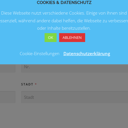
COOKIES & DATENSCHUTZ
Diese Webseite nutzt verschiedene Cookies. Einige von ihnen sind
essenziell, während andere dabei helfen, die Webseite zu verbesser
oder Inhalte bereitzustellen.
OK
ABLEHNEN
ES
Cookie-Einstellungen
Datenschutzerklärung
HAUSNUMMER
STADT
*