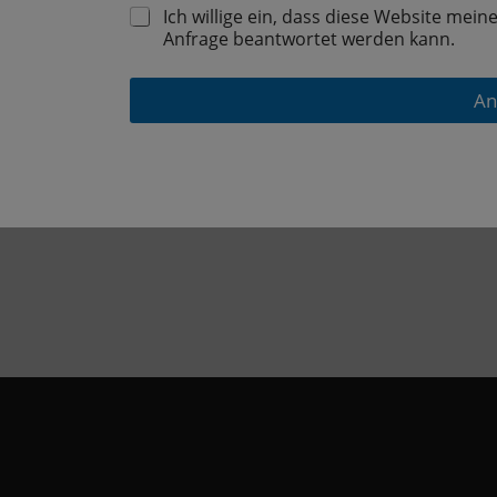
N
Ich willige ein, dass diese Website mei
SS
E
Anfrage beantwortet werden kann.
E
H
S
M
T
I
An
R
G
A
U
SS
N
E
G
*