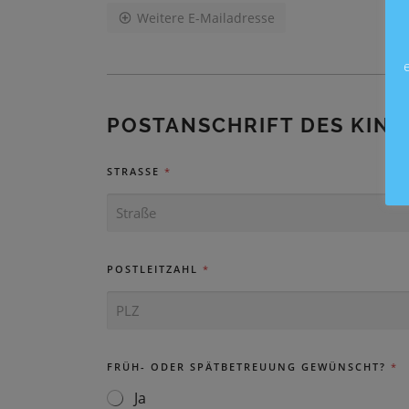
I
Weitere E-Mailadresse
L
-
A
D
R
E
POSTANSCHRIFT DES KIND
S
S
E
STRASSE
*
D
E
R
E
L
POSTLEITZAHL
*
T
E
R
N
*
FRÜH- ODER SPÄTBETREUUNG GEWÜNSCHT?
*
Ja