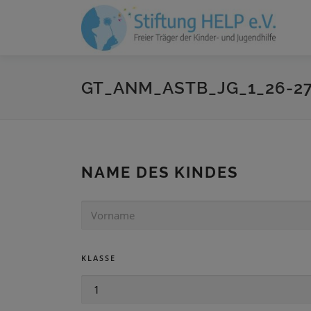
Zum
Inhalt
springen
GT_ANM_ASTB_JG_1_26-2
NAME DES KINDES
V
O
R
N
KLASSE
A
M
E
K