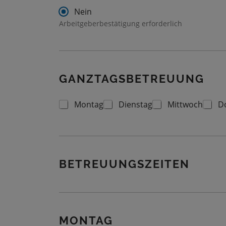
Nein
Arbeitgeberbestätigung erforderlich
GANZTAGSBETREUUNG
Montag
Dienstag
Mittwoch
D
G
A
N
Z
T
A
G
BETREUUNGSZEITEN
S
B
E
T
R
MONTAG
E