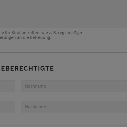
ie Ihr Kind betreffen, wie z. B. regelmäßige
rungen an die Betreuung.
GEBERECHTIGTE
N
A
C
H
N
N
A
A
C
M
H
E
N
1