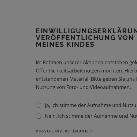
U
U
T
N
E
G
L
*
E
EINWILLIGUNGSERKLÄRUN
F
VERÖFFENTLICHUNG VON
O
N
MEINES KINDES
N
U
M
Im Rahmen unserer Aktionen entstehen gele
M
Öffentlichkeitsarbeit nutzen möchten. Hier
E
R
entstandenen Material. Bitte geben Sie un
K
Nutzung von Foto- und Videoaufnahmen.
I
N
D
Ja, ich stimme der Aufnahme und Nutzu
F
E
O
S
Nein, ich stimme der Aufnahme und Nut
T
S
O
T
G
R
DSGVO-EINVERSTÄNDNIS
*
E
A