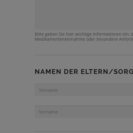
Bitte geben Sie hier wichtige Informationen ein, d
Medikamenteneinnahme oder besondere Anforde
NAMEN DER ELTERN/SOR
V
O
R
N
V
A
O
M
R
E
N
1
A
*