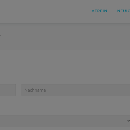
VEREIN
NEUI
7
N
A
C
H
N
A
M
E