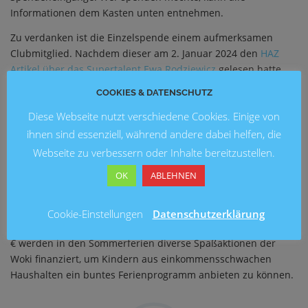
Informationen dem Kasten unten entnehmen.
Zu verdanken ist die Einzelspende einem aufmerksamen
Clubmitglied. Nachdem dieser am 2. Januar 2024 den
HAZ
Artikel über das Supertalent Ewa Rodziewicz
gelesen hatte,
konnte er seine Rotarykolleg*innen für die großzügige
COOKIES & DATENSCHUTZ
Spende begeistern. Generiert wurde das
Diese Webseite nutzt verschiedene Cookies. Einige von
Gesamtspendenvolumen in Höhe von 7.200 € an die
verschiedenen Organisationen durch den Verkauf von
ihnen sind essenziell, während andere dabei helfen, die
Glühwein auf dem Nenndorfer Weihnachtsmarkt. Weitere
Webseite zu verbessern oder Inhalte bereitzustellen.
ehrenamtliche Initiativen wurden wie folgt bedacht: die DRK-
OK
ABLEHNEN
Tafel erhielt 2.500 € für den Kauf von Schulranzen und
Turnbeuteln. Von den 1.500 €, die an die Bürgerhilfe Lauenau
gingen, werden Kühlgeräte gekauft, die beim Weihnachts-
Cookie-Einstellungen
Datenschutzerklärung
Hochwasser den Fluten zum Opfer fielen. Mit weiteren 1.000
€ werden in den Sommerferien diverse Spaßaktionen der
Woki finanziert, um Kindern aus einkommensschwachen
Haushalten ein buntes Ferienprogramm anbieten zu können.