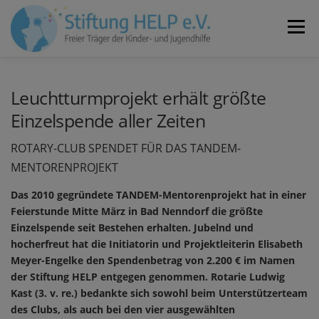
Zum
Inhalt
Menü
springen
VEREIN
NEUIGKEITEN
JOBS
KONTAKT
Leuchtturmprojekt erhält größte
Einzelspende aller Zeiten
SPENDEN
ROTARY-CLUB SPENDET FÜR DAS TANDEM-
MENTORENPROJEKT
Das 2010 gegründete TANDEM-Mentorenprojekt hat in einer
Feierstunde Mitte März in Bad Nenndorf die größte
Einzelspende seit Bestehen erhalten. Jubelnd und
hocherfreut hat die Initiatorin und Projektleiterin Elisabeth
Meyer-Engelke den Spendenbetrag von 2.200 € im Namen
der Stiftung HELP entgegen genommen. Rotarie Ludwig
Kast (3. v. re.) bedankte sich sowohl beim Unterstützerteam
des Clubs, als auch bei den vier ausgewählten