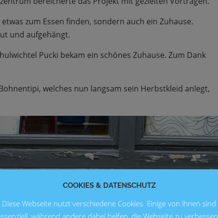
entrum bereicherte das Projekt mit gezielten Vorträgen.
ur etwas zum Essen finden, sondern auch ein Zuhause.
ut und aufgehängt.
Schulwichtel Pucki bekam ein schönes Zuhause. Zum Dank
s Bohnentipi, welches nun langsam sein Herbstkleid anlegt,
COOKIES & DATENSCHUTZ
Diese Webseite nutzt verschiedene Cookies. Einige von ihnen sind
essenziell, während andere dabei helfen, die Webseite zu verbesser