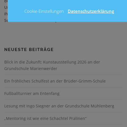
der Fahrrad-AG sehr dankbar. Ein Dank gilt dabei auch der
Unterstützung durch die Garbsener Polizei und den ADFC. Mit
Cookie-Einstellungen
Datenschutzerklärung
ihrer Hilfe konnten die verkehrstüchtigen Räder sicher von
Seelze nach Garbsen transportiert werden.
NEUESTE BEITRÄGE
Blick in die Zukunft: Kunstausstellung 2026 an der
Grundschule Marienwerder
Ein fröhliches Schulfest an der Brüder-Grimm-Schule
Fußballturnier am Entenfang
Lesung mit Ingo Siegner an der Grundschule Mühlenberg
„Mentoring ist wie eine Schachtel Pralinen“