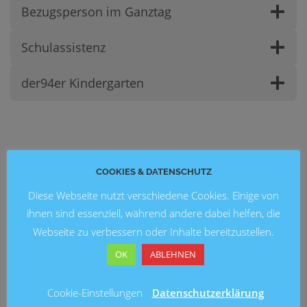
Bezugsperson im Ganztag
Schulassistenz
der94er Kindergarten
NEUESTE BEITRÄGE
COOKIES & DATENSCHUTZ
Blick in die Zukunft: Kunstausstellung 2026 an der
Diese Webseite nutzt verschiedene Cookies. Einige von
Grundschule Marienwerder
ihnen sind essenziell, während andere dabei helfen, die
Webseite zu verbessern oder Inhalte bereitzustellen.
Ein fröhliches Schulfest an der Brüder-Grimm-Schule
OK
ABLEHNEN
Fußballturnier am Entenfang
Cookie-Einstellungen
Datenschutzerklärung
Lesung mit Ingo Siegner an der Grundschule Mühlenberg