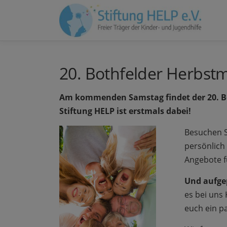
Zum
Inhalt
springen
20. Bothfelder Herbst
Am kommenden Samstag findet der 20. Bo
Stiftung HELP ist erstmals dabei!
Besuchen S
persönlich
Angebote fü
Und aufgep
es bei uns
euch ein pa