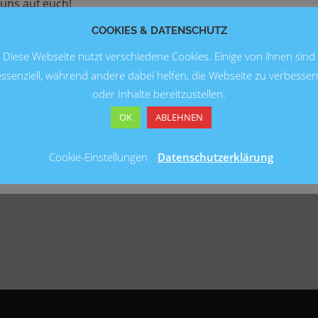
 uns auf euch!
COOKIES & DATENSCHUTZ
tungsdetails
– 11.00 Uhr bis 19.30 Uhr
Diese Webseite nutzt verschiedene Cookies. Einige von ihnen sind
-Straße in Hannover-Bothfeld, Standplatz 166
essenziell, während andere dabei helfen, die Webseite zu verbesser
oder Inhalte bereitzustellen.
OK
ABLEHNEN
Cookie-Einstellungen
Datenschutzerklärung