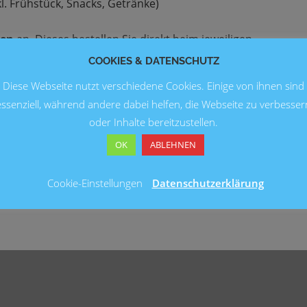
. Frühstück, Snacks, Getränke)
ten
an. Dieses bestellen Sie direkt beim jeweiligen
COOKIES & DATENSCHUTZ
Diese Webseite nutzt verschiedene Cookies. Einige von ihnen sind
essenziell, während andere dabei helfen, die Webseite zu verbesser
oder Inhalte bereitzustellen.
OK
ABLEHNEN
Cookie-Einstellungen
Datenschutzerklärung