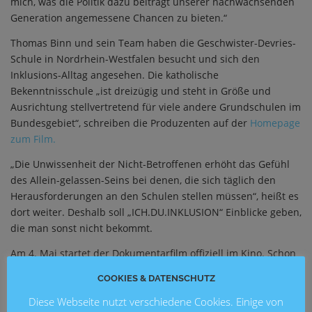
mich, was die Politik dazu beiträgt unserer nachwachsenden
Generation angemessene Chancen zu bieten.“
Thomas Binn und sein Team haben die Geschwister-Devries-
Schule in Nordrhein-Westfalen besucht und sich den
Inklusions-Alltag angesehen. Die katholische
Bekenntnisschule „ist dreizügig und steht in Größe und
Ausrichtung stellvertretend für viele andere Grundschulen im
Bundesgebiet“, schreiben die Produzenten auf der
Homepage
zum Film.
„Die Unwissenheit der Nicht-Betroffenen erhöht das Gefühl
des Allein-gelassen-Seins bei denen, die sich täglich den
Herausforderungen an den Schulen stellen müssen“, heißt es
dort weiter. Deshalb soll „ICH.DU.INKLUSION“ Einblicke geben,
die man sonst nicht bekommt.
Am 4. Mai startet der Dokumentarfilm offiziell im Kino. Schon
seit dem 28. April ist er auf Premierentour durch die Republik
COOKIES & DATENSCHUTZ
unterwegs. In Hannover ist „ICH.DU.INKLUSION“ am 3. und
Diese Webseite nutzt verschiedene Cookies. Einige von
am 10. Mai 2017 um 18:30 im
Kino am Raschplatz
zu sehen.