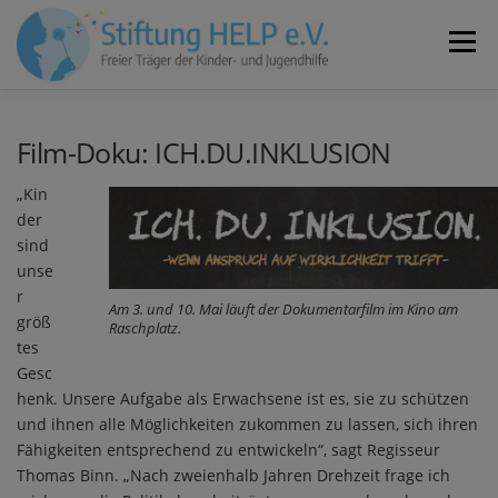
Zum
Inhalt
Menü
springen
VEREIN
NEUIGKEITEN
JOBS
KONTAKT
Film-Doku: ICH.DU.INKLUSION
„Kin
SPENDEN
der
sind
unse
r
Am 3. und 10. Mai läuft der Dokumentarfilm im Kino am
größ
Raschplatz.
tes
Gesc
henk. Unsere Aufgabe als Erwachsene ist es, sie zu schützen
und ihnen alle Möglichkeiten zukommen zu lassen, sich ihren
Fähigkeiten entsprechend zu entwickeln“, sagt Regisseur
Thomas Binn. „Nach zweienhalb Jahren Drehzeit frage ich