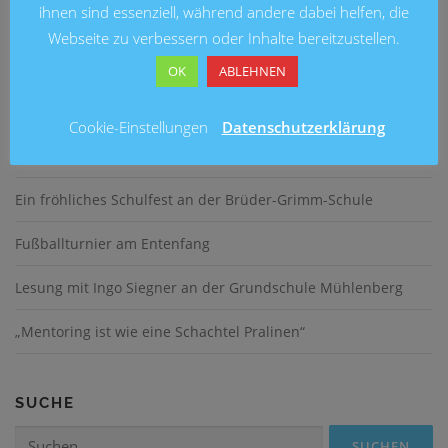
ihnen sind essenziell, während andere dabei helfen, die
Webseite zu verbessern oder Inhalte bereitzustellen.
OK
ABLEHNEN
NEUESTE BEITRÄGE
Cookie-Einstellungen
Datenschutzerklärung
Blick in die Zukunft: Kunstausstellung 2026 an der
Grundschule Marienwerder
Ein fröhliches Schulfest an der Brüder-Grimm-Schule
Fußballturnier am Entenfang
Lesung mit Ingo Siegner an der Grundschule Mühlenberg
„Mentoring ist wie eine Schachtel Pralinen“
SUCHE
Suchen