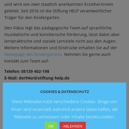
und wird von zwei staatlich anerkannten Erzieher/innen
geleitet. Seit 2016 ist die Stiftung HELP verantwortlicher
Träger für den Kindergarten.
Den Fokus legt das pädagogische Team auf sprachliche,
musikalische und künstlerische Förderung, lässt dabei aber
lernpraktische und soziale Lernziele nicht aus den Augen.
Weitere Informationen und Eindrücke erhalten Sie auf der
Homepage des Kindergartens.
Nehmen Sie gerne auch
Kontakt zum Team auf:
Telefon: 05139 402-198
E-Mail: der94er@stiftung-help.de
COOKIES & DATENSCHUTZ
Diese Webseite nutzt verschiedene Cookies. Einige von
NEUESTE BEITRÄGE
ihnen sind essenziell, während andere dabei helfen, die
Webseite zu verbessern oder Inhalte bereitzustellen.
Blick in die Zukunft: Kunstausstellung 2026 an der
OK
ABLEHNEN
Grundschule Marienwerder