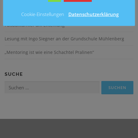
Ein fröhliches Schulfest an der Brüder-Grimm-Schule
Cookie-Einstellungen
Datenschutzerklärung
Fußballturnier am Entenfang
Lesung mit Ingo Siegner an der Grundschule Mühlenberg
„Mentoring ist wie eine Schachtel Pralinen“
SUCHE
Suchen
nach: