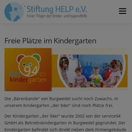
Zum
Inhalt
Menü
springen
VEREIN
NEUIGKEITEN
JOBS
KONTAKT
Freie Plätze im Kindergarten
SPENDEN
Die „Bärenbande“ von Burgwedel sucht noch Zuwachs. In
unserem Kindergarten „der 94er“ sind noch Plätze frei.
Der Kindergarten „der 94er“ wurde 2002 von der service94
GmbH als Betriebskindergarten in Burgwedel gegründet. Der
Kindergarten befindet sich direkt neben dem Firmengebäude