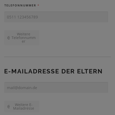
TELEFONNUMMER
*
Weitere
Telefonnumm
er
E-MAILADRESSE DER ELTERN
E
-
M
A
I
Weitere E-
Mailadresse
L
-