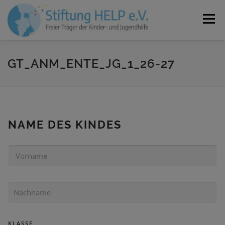
Zum
Inhalt
Menü
springen
VEREIN
NEUIGKEITEN
JOBS
KONTAKT
GT_ANM_ENTE_JG_1_26-27
SPENDEN
NAME DES KINDES
V
O
R
N
N
A
A
M
C
E
H
K
KLASSE
N