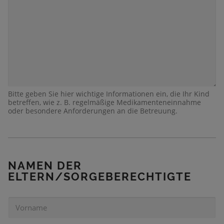
Bitte geben Sie hier wichtige Informationen ein, die Ihr Kind
betreffen, wie z. B. regelmäßige Medikamenteneinnahme
oder besondere Anforderungen an die Betreuung.
D
I
E
N
NAMEN DER
S
ELTERN/SORGEBERECHTIGTE
T
A
G
V
G
O
T
R
S