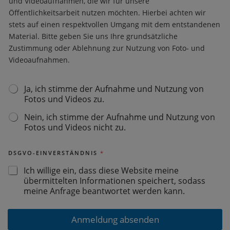
und Videoaufnahmen, die wir für unsere
Öffentlichkeitsarbeit nutzen möchten. Hierbei achten wir
stets auf einen respektvollen Umgang mit dem entstandenen
Material. Bitte geben Sie uns Ihre grundsätzliche
Zustimmung oder Ablehnung zur Nutzung von Foto- und
Videoaufnahmen.
Ja, ich stimme der Aufnahme und Nutzung von
F
Fotos und Videos zu.
O
T
Nein, ich stimme der Aufnahme und Nutzung von
O
Fotos und Videos nicht zu.
G
E
N
DSGVO-EINVERSTÄNDNIS
*
E
H
Ich willige ein, dass diese Website meine
M
übermittelten Informationen speichert, sodass
I
meine Anfrage beantwortet werden kann.
G
U
N
Anmeldung absenden
G