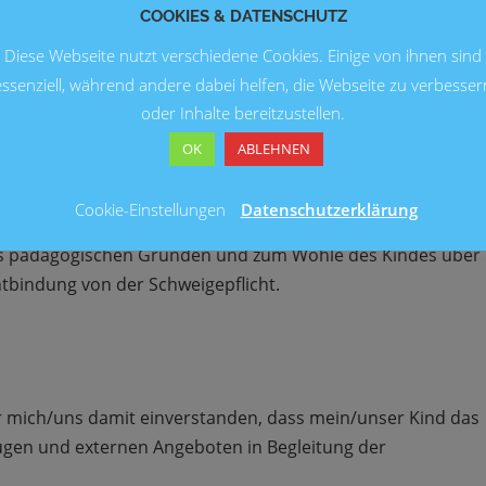
COOKIES & DATENSCHUTZ
16,- € pro Monat
Diese Webseite nutzt verschiedene Cookies. Einige von ihnen sind
20,- € pro Monat
essenziell, während andere dabei helfen, die Webseite zu verbesser
oder Inhalte bereitzustellen.
 die Schule nach der Zeugnisausgabe endet!
Es finden
OK
ABLEHNEN
Cookie-Einstellungen
Datenschutzerklärung
us pädagogischen Gründen und zum Wohle des Kindes über
ntbindung von der Schweigepflicht.
r mich/uns damit einverstanden, dass mein/unser Kind das
gen und externen Angeboten in Begleitung der