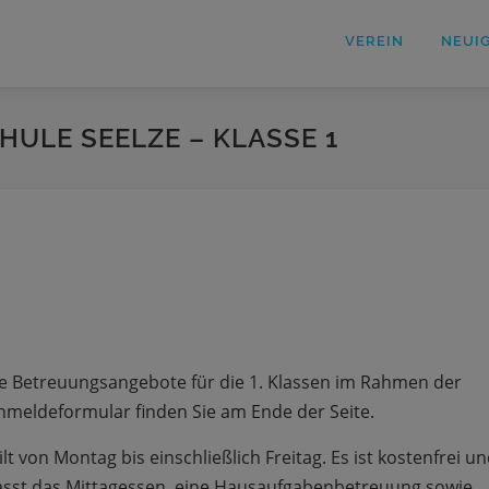
VEREIN
NEUI
ULE SEELZE – KLASSE 1
re Betreuungsangebote für die 1. Klassen im Rahmen der
nmeldeformular finden Sie am Ende der Seite.
ilt von Montag bis einschließlich Freitag. Es ist kostenfrei u
mfasst das Mittagessen, eine Hausaufgabenbetreuung sowie