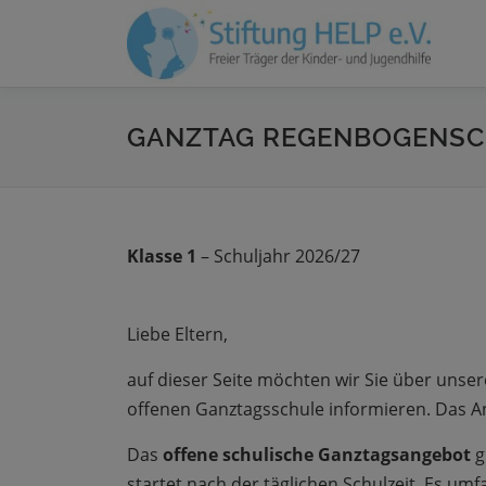
Zum
Inhalt
springen
GANZTAG REGENBOGENSCH
Klasse 1
– Schuljahr 2026/27
Liebe Eltern,
auf dieser Seite möchten wir Sie über unse
offenen Ganztagsschule informieren. Das A
Das
offene schulische Ganztagsangebot
g
startet nach der täglichen Schulzeit. Es u