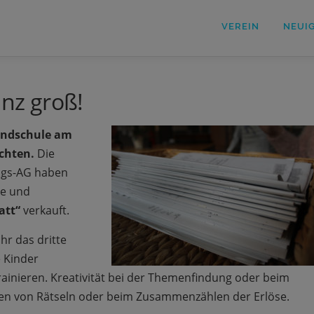
VEREIN
NEUI
anz groß!
rundschule am
achten.
Die
ungs-AG haben
ne und
att“
verkauft.
hr das dritte
 Kinder
trainieren. Kreativität bei der Themenfindung oder beim
llen von Rätseln oder beim Zusammenzählen der Erlöse.