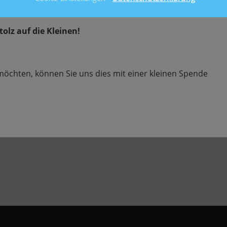
der somit neue Materialien für die Schüler kaufen kann.
tolz auf die Kleinen!
möchten, können Sie uns dies mit einer kleinen Spende