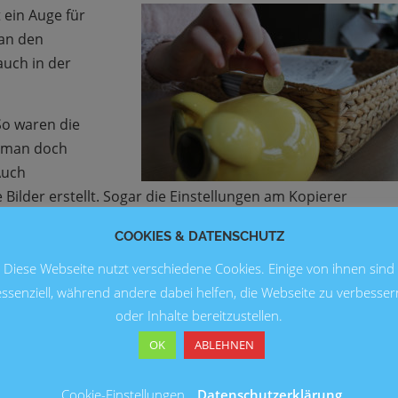
 ein Auge für
 an den
auch in der
So waren die
s man doch
Auch
lder erstellt. Sogar die Einstellungen am Kopierer
Schwierigkeiten gab – dann half jeder jedem!
COOKIES & DATENSCHUTZ
So entstand eine tolle Zeitung mit Interview, Rätseln
Diese Webseite nutzt verschiedene Cookies. Einige von ihnen sind
Bilder, Fotos und vielem mehr.
essenziell, während andere dabei helfen, die Webseite zu verbesser
oder Inhalte bereitzustellen.
Die Zeitung wurde zu einem Preis von 50 Cent pro Stück
verkauft und auch mit Freude angenommen. An einem
OK
ABLEHNEN
Tag nahmen die Kinder bereits über 12 Euro ein. Der
Erlös dieser Aktion geht an den Förderverein der Schule
Cookie-Einstellungen
Datenschutzerklärung