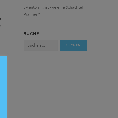
„Mentoring ist wie eine Schachtel
Pralinen“
h
e
SUCHE
Suchen
nach:
h
n