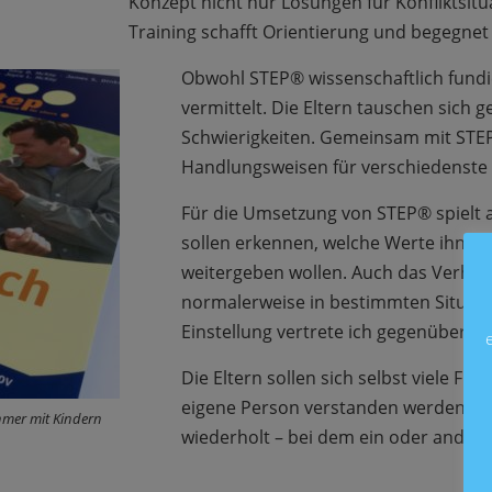
Konzept nicht nur Lösungen für Konfliktsi
Training schafft Orientierung und begegnet 
Obwohl STEP® wissenschaftlich fundie
vermittelt. Die Eltern tauschen sich 
Schwierigkeiten. Gemeinsam mit STEP®
Handlungsweisen für verschiedenste 
Für die Umsetzung von STEP® spielt au
sollen erkennen, welche Werte ihnen w
weitergeben wollen. Auch das Verhäl
normalerweise in bestimmten Situatio
Einstellung vertrete ich gegenüber m
Die Eltern sollen sich selbst viele 
eigene Person verstanden werden. Am
hmer mit Kindern
wiederholt – bei dem ein oder andere