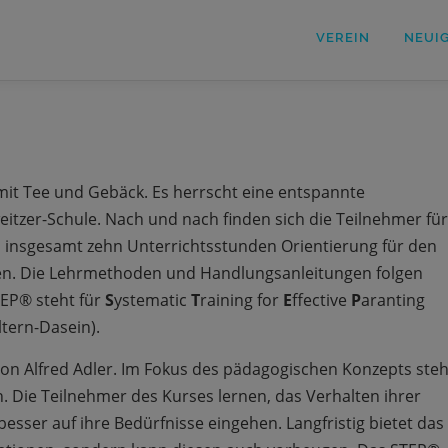
VEREIN
NEUI
mit Tee und Gebäck. Es herrscht eine entspannte
tzer-Schule. Nach und nach finden sich die Teilnehmer für
in insgesamt zehn Unterrichtsstunden Orientierung für den
den. Die Lehrmethoden und Handlungsanleitungen folgen
TEP® steht für
S
ystematic
T
raining for
E
ffective
P
aranting
ltern-Dasein).
 von Alfred Adler. Im Fokus des pädagogischen Konzepts steh
 Die Teilnehmer des Kurses lernen, das Verhalten ihrer
esser auf ihre Bedürfnisse eingehen. Langfristig bietet das