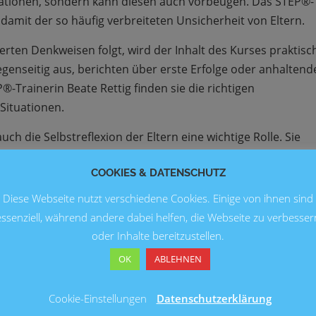
tuationen, sondern kann diesen auch vorbeugen. Das STEP®-
damit der so häufig verbreiteten Unsicherheit von Eltern.
rten Denkweisen folgt, wird der Inhalt des Kurses praktisc
gegenseitig aus, berichten über erste Erfolge oder anhaltend
-Trainerin Beate Rettig finden sie die richtigen
Situationen.
ch die Selbstreflexion der Eltern eine wichtige Rolle. Sie
irklich wichtig sind und welche sie davon an ihre Kinder
COOKIES & DATENSCHUTZ
tnis zum eigenen Kind wird bewusst gemacht: Wie handle ic
nen. Denke ich, dass das der richtige Weg ist? Welche
Diese Webseite nutzt verschiedene Cookies. Einige von ihnen sind
einer Kinder?
essenziell, während andere dabei helfen, die Webseite zu verbesser
oder Inhalte bereitzustellen.
Fragen stellen. Denn im Umgang mit anderen muss auch die
OK
ABLEHNEN
 Ende des Kurses wird die gleiche Reflexionsübung
n Elternteil vermutlich mit ganz neuen Ergebnissen.
Cookie-Einstellungen
Datenschutzerklärung