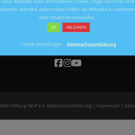
Diese Webseite nutzt verschiedene Cookies. Einige von ihnen sind
essenziell, während andere dabei helfen, die Webseite zu verbesser
oder Inhalte bereitzustellen.
OK
ABLEHNEN
Cookie-Einstellungen
Datenschutzerklärung
BLEIBE AUF DEM LAUFENDEN
2026 Stiftung HELP e.V.
Datenschutzerklärung
|
Impressum
|
Satz