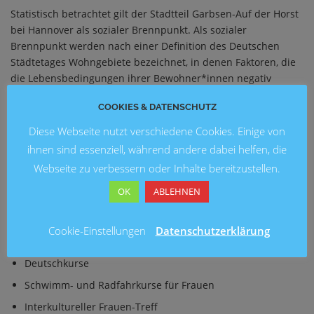
Statistisch betrachtet gilt der Stadtteil Garbsen-Auf der Horst
bei Hannover als sozialer Brennpunkt. Als sozialer
Brennpunkt werden nach einer Definition des Deutschen
Städtetages Wohngebiete bezeichnet, in denen Faktoren, die
die Lebensbedingungen ihrer Bewohner*innen negativ
bestimmen, gehäuft auf­treten. Dazu zählen u.a. Faktoren wie
COOKIES & DATENSCHUTZ
Arbeitslosigkeit, Armut und Kriminalität. Um dieser
Entwicklung entgegenzuwirken, wurden mit Wake Up!
Diese Webseite nutzt verschiedene Cookies. Einige von
bedarfsorientierte Angebote geschaffen, die sich
ihnen sind essenziell, während andere dabei helfen, die
insbesondere an die in Garbsen lebenden Kinder und
Webseite zu verbessern oder Inhalte bereitzustellen.
Jugendliche gerichtet haben.
OK
ABLEHNEN
Im Rahmen von Wake Up! konnten die Einwohner*innen
kostenfrei unter anderem an diesen Angeboten teilnehmen:
Cookie-Einstellungen
Datenschutzerklärung
Kostenloses Frühstück für Schulkinder
Deutschkurse
Schwimm- und Radfahrkurse für Frauen
Interkultureller Frauen-Treff