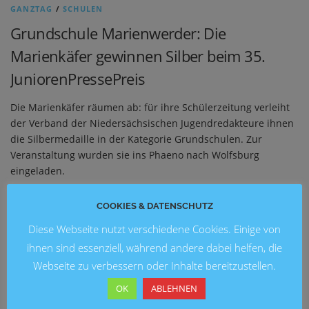
GANZTAG
/
SCHULEN
Grundschule Marienwerder: Die
Marienkäfer gewinnen Silber beim 35.
JuniorenPressePreis
Die Marienkäfer räumen ab: für ihre Schülerzeitung verleiht
der Verband der Niedersächsischen Jugendredakteure ihnen
die Silbermedaille in der Kategorie Grundschulen. Zur
Veranstaltung wurden sie ins Phaeno nach Wolfsburg
eingeladen.
COOKIES & DATENSCHUTZ
Diese Webseite nutzt verschiedene Cookies. Einige von
NEUESTE BEITRÄGE
ihnen sind essenziell, während andere dabei helfen, die
Blick in die Zukunft: Kunstausstellung 2026 an der
Webseite zu verbessern oder Inhalte bereitzustellen.
Grundschule Marienwerder
OK
ABLEHNEN
Ein fröhliches Schulfest an der Brüder-Grimm-Schule