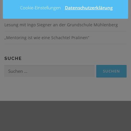
Cookie-Einstellungen
Datenschutzerklärung
Fußballturnier am Entenfang
Lesung mit Ingo Siegner an der Grundschule Mühlenberg
„Mentoring ist wie eine Schachtel Pralinen“
SUCHE
Suchen
nach: