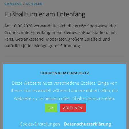
GANZTAG
/
SCHULEN
Fußballturnier am Entenfang
Am 16.06.2026 verwandelte sich die große Sportwiese der
Grundschule Entenfang in ein kleines Fußballstadion: mit
Fans, Getränkestand, Moderator, großem Spielfeld und
natürlich jeder Menge guter Stimmung.
NEUESTE BEITRÄGE
COOKIES & DATENSCHUTZ
Diese Webseite nutzt verschiedene Cookies. Einige von
Blick in die Zukunft: Kunstausstellung 2026 an der
Grundschule Marienwerder
ihnen sind essenziell, während andere dabei helfen, die
Webseite zu verbessern oder Inhalte bereitzustellen.
Ein fröhliches Schulfest an der Brüder-Grimm-Schule
OK
ABLEHNEN
Fußballturnier am Entenfang
Cookie-Einstellungen
Datenschutzerklärung
Lesung mit Ingo Siegner an der Grundschule Mühlenberg