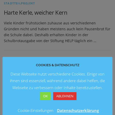
STADTTEILPROJEKT
Harte Kerle, weicher Kern
Viele Kinder frühstücken zuhause aus verschiedenen
Gründen nicht und haben meistens auch kein Pausenbrot für
die Schule dabei. Deshalb erhalten Kinder in der
Schulbrotausgabe von der Stiftung HELP täglich ein …
NEUESTE BEITRÄGE
COOKIES & DATENSCHUTZ
Diese Webseite nutzt verschiedene Cookies. Einige von
Blick in die Zukunft: Kunstausstellung 2026 an der
Grundschule Marienwerder
ihnen sind essenziell, während andere dabei helfen, die
Webseite zu verbessern oder Inhalte bereitzustellen.
Ein fröhliches Schulfest an der Brüder-Grimm-Schule
OK
ABLEHNEN
Fußballturnier am Entenfang
Cookie-Einstellungen
Datenschutzerklärung
Lesung mit Ingo Siegner an der Grundschule Mühlenberg