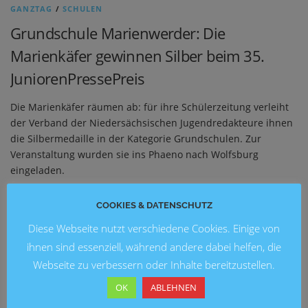
GANZTAG
/
SCHULEN
Grundschule Marienwerder: Die
Marienkäfer gewinnen Silber beim 35.
JuniorenPressePreis
Die Marienkäfer räumen ab: für ihre Schülerzeitung verleiht
der Verband der Niedersächsischen Jugendredakteure ihnen
die Silbermedaille in der Kategorie Grundschulen. Zur
Veranstaltung wurden sie ins Phaeno nach Wolfsburg
eingeladen.
COOKIES & DATENSCHUTZ
Diese Webseite nutzt verschiedene Cookies. Einige von
NEUESTE BEITRÄGE
ihnen sind essenziell, während andere dabei helfen, die
Blick in die Zukunft: Kunstausstellung 2026 an der
Webseite zu verbessern oder Inhalte bereitzustellen.
Grundschule Marienwerder
OK
ABLEHNEN
Ein fröhliches Schulfest an der Brüder-Grimm-Schule