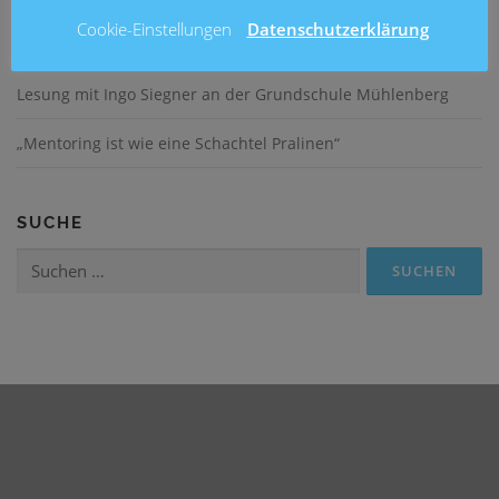
Cookie-Einstellungen
Datenschutzerklärung
Fußballturnier am Entenfang
Lesung mit Ingo Siegner an der Grundschule Mühlenberg
„Mentoring ist wie eine Schachtel Pralinen“
SUCHE
Suchen
nach: