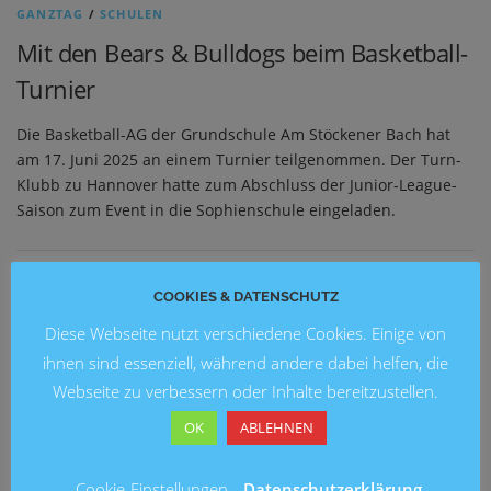
GANZTAG
/
SCHULEN
Mit den Bears & Bulldogs beim Basketball-
Turnier
Die Basketball-AG der Grundschule Am Stöckener Bach hat
am 17. Juni 2025 an einem Turnier teilgenommen. Der Turn-
Klubb zu Hannover hatte zum Abschluss der Junior-League-
Saison zum Event in die Sophienschule eingeladen.
COOKIES & DATENSCHUTZ
NEUESTE BEITRÄGE
Diese Webseite nutzt verschiedene Cookies. Einige von
Blick in die Zukunft: Kunstausstellung 2026 an der
ihnen sind essenziell, während andere dabei helfen, die
Grundschule Marienwerder
Webseite zu verbessern oder Inhalte bereitzustellen.
Ein fröhliches Schulfest an der Brüder-Grimm-Schule
OK
ABLEHNEN
Fußballturnier am Entenfang
Cookie-Einstellungen
Datenschutzerklärung