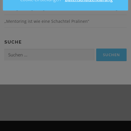
Lesung mit Ingo Siegner an der Grundschule Mühlenberg
„Mentoring ist wie eine Schachtel Pralinen“
SUCHE
Suchen
nach: