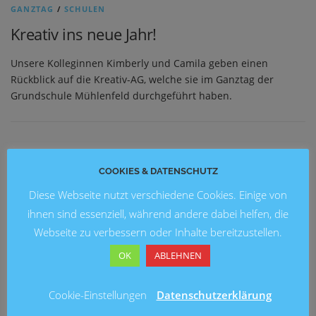
GANZTAG
/
SCHULEN
Kreativ ins neue Jahr!
Unsere Kolleginnen Kimberly und Camila geben einen
Rückblick auf die Kreativ-AG, welche sie im Ganztag der
Grundschule Mühlenfeld durchgeführt haben.
NEUESTE BEITRÄGE
COOKIES & DATENSCHUTZ
Blick in die Zukunft: Kunstausstellung 2026 an der
Diese Webseite nutzt verschiedene Cookies. Einige von
Grundschule Marienwerder
ihnen sind essenziell, während andere dabei helfen, die
Webseite zu verbessern oder Inhalte bereitzustellen.
Ein fröhliches Schulfest an der Brüder-Grimm-Schule
OK
ABLEHNEN
Fußballturnier am Entenfang
Cookie-Einstellungen
Datenschutzerklärung
Lesung mit Ingo Siegner an der Grundschule Mühlenberg