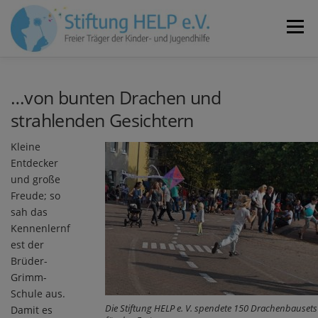
Zum
Inhalt
Menü
springen
VEREIN
NEUIGKEITEN
JOBS
KONTAKT
…von bunten Drachen und
strahlenden Gesichtern
SPENDEN
Kleine
Entdecker
und große
Freude; so
sah das
Kennenlernf
est der
Brüder-
Grimm-
Schule aus.
Die Stiftung HELP e. V. spendete 150 Drachenbausets
Damit es