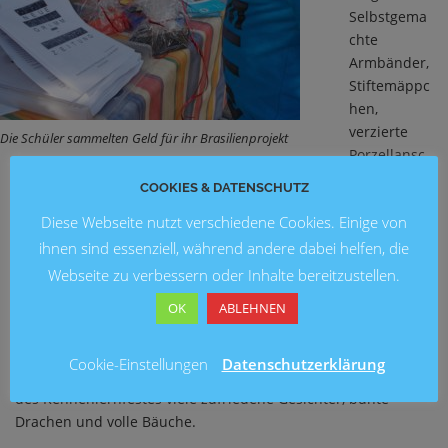
Selbstgema
chte
Armbänder,
Stiftemäppc
hen,
verzierte
Die Schüler sammelten Geld für ihr Brasilienprojekt
Porzellansc
hweine und
COOKIES & DATENSCHUTZ
die Schülerzeitung wurden verkauft. Nicht etwa um das
Diese Webseite nutzt verschiedene Cookies. Einige von
Taschengeld aufzubessern! Nein, die Kinder hatten vielmehr
einen guten Zweck im Sinn. Die Erlöse kamen nämlich ihrem
ihnen sind essenziell, während andere dabei helfen, die
Brasilienprojekt zugute.
Webseite zu verbessern oder Inhalte bereitzustellen.
Die Kinder hatten aber noch mehr im Angebot: Auf dem
OK
ABLEHNEN
Schulhof hingen Plakate des Foto-Clubs aus und die
Teilnehmer der Koch- und Back-AG haben den Besuchern mit
Cookie-Einstellungen
Datenschutzerklärung
kleinen Kostproben den Tag versüßt. So sah man am Ende
des Kennenlernfestes viele zufriedene Gesichter, bunte
Drachen und volle Bäuche.