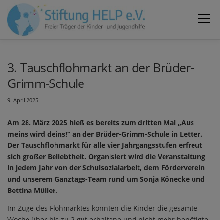
Zum
Inhalt
Menü
springen
VEREIN
NEUIGKEITEN
JOBS
KONTAKT
3. Tauschflohmarkt an der Brüder-
Grimm-Schule
SPENDEN
9. April 2025
Am 28. März 2025 hieß es bereits zum dritten Mal „Aus
meins wird deins!“ an der Brüder-Grimm-Schule in Letter.
Der Tauschflohmarkt für alle vier Jahrgangsstufen erfreut
sich großer Beliebtheit. Organisiert wird die Veranstaltung
in jedem Jahr von der Schulsozialarbeit, dem Förderverein
und unserem Ganztags-Team rund um Sonja Könecke und
Bettina Müller.
Im Zuge des Flohmarktes konnten die Kinder die gesamte
Woche über bis zu 2 gut erhaltene und nicht mehr benötigte