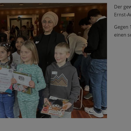
Der gew
Ernst-A
Gegen 1
einen s