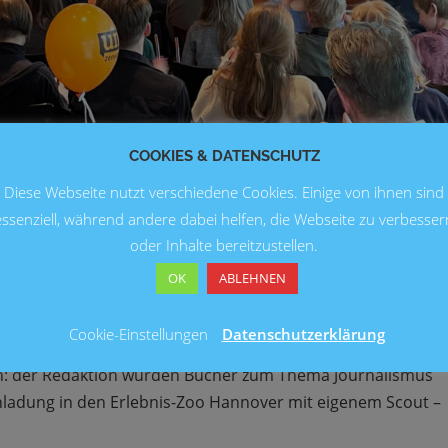
COOKIES & DATENSCHUTZ
Diese Webseite nutzt verschiedene Cookies. Einige von ihnen sind
essenziell, während andere dabei helfen, die Webseite zu verbesser
oder Inhalte bereitzustellen.
le aus mit Bus und Bahn. In der Innenstadt nahm die Grup
-Uhr gesichtet und das Heckenlabyrinth am Opernplatz
OK
ABLEHNEN
e Redaktion bei der Verleihung an. Diese fand im Gebäude
Cookie-Einstellungen
Datenschutzerklärung
en: der Redaktion wurden Bücher zum Thema Journalismus
nladung in den Erlebnis-Zoo Hannover mit eigenem Scout –