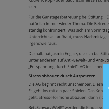
Rücken-, Kopf- oder Bauchschmerzen könne
sein.
Für die Ganztagesbetreuung bei Stiftung HEL
natürlich immer wieder Thema. Die Betreue
ständig konfrontiert: Was sich am Vormittag
Unterrichtszeit aufbaut, muss Nachmittags 
irgendwie raus.
Deshalb hat Jasmin Englisz, die sich bei Sti
unter anderem auf Anti-Gewalt- und Anti-Stre
„Entspannung durch Spiel“- AG ins Leben ge
Stress abbauen durch Auspowern
Die AG beginnt recht unscheinbar. Diesmal 
Es geht los mit ein paar Spielen. Das Konzep
geht, Stress-Hormone abbauen, dann richti
Bei „Schwarz\Weiß“ werden die Kinder von e