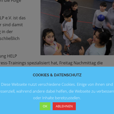
n die Folge
P e.V. ist das
r sind damit
 in der
schließlich
ftung HELP
ss-Trainings spezialisiert hat, Freitag Nachmittag die
rufen.
COOKIES & DATENSCHUTZ
Diese Webseite nutzt verschiedene Cookies. Einige von ihnen sind
keine Meditation, kein
Yoga
, keine Ergotherapie.
essenziell, während andere dabei helfen, die Webseite zu verbesser
t ist einfach, aber effektiv: Erst auspowern, bis nichts mehr
oder Inhalte bereitzustellen.
g abschalten.
OK
ABLEHNEN
iner Wand der Turnhalle zur anderen gejagt. Hin und her.