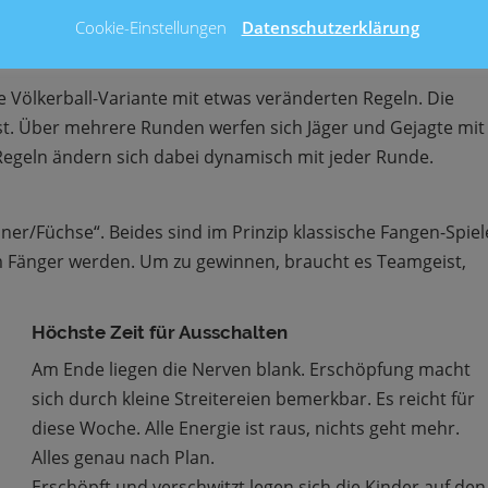
 Eher ein forderndes Aufwärm- und Ausdauertraining, das
Cookie-Einstellungen
Datenschutzerklärung
te Völkerball-Variante mit etwas veränderten Regeln. Die
st. Über mehrere Runden werfen sich Jäger und Gejagte mit
Regeln ändern sich dabei dynamisch mit jeder Runde.
er/Füchse“. Beides sind im Prinzip klassische Fangen-Spiel
m Fänger werden. Um zu gewinnen, braucht es Teamgeist,
Höchste Zeit für Ausschalten
Am Ende liegen die Nerven blank. Erschöpfung macht
sich durch kleine Streitereien bemerkbar. Es reicht für
diese Woche. Alle Energie ist raus, nichts geht mehr.
Alles genau nach Plan.
Erschöpft und verschwitzt legen sich die Kinder auf den