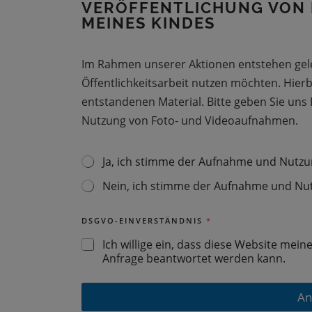
U
VERÖFFENTLICHUNG VON
U
MEINES KINDES
N
G
*
Im Rahmen unserer Aktionen entstehen gele
Öffentlichkeitsarbeit nutzen möchten. Hier
entstandenen Material. Bitte geben Sie un
Nutzung von Foto- und Videoaufnahmen.
Ja, ich stimme der Aufnahme und Nutzu
F
O
Nein, ich stimme der Aufnahme und Nut
T
O
G
DSGVO-EINVERSTÄNDNIS
*
E
N
Ich willige ein, dass diese Website mei
E
Anfrage beantwortet werden kann.
H
M
I
An
G