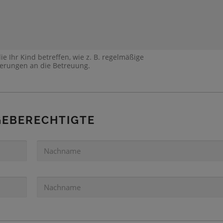
ie Ihr Kind betreffen, wie z. B. regelmäßige
rungen an die Betreuung.
GEBERECHTIGTE
N
A
C
H
N
N
A
A
C
M
H
E
N
1