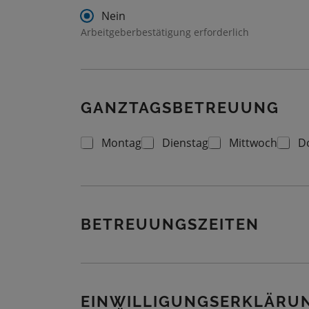
Nein
Arbeitgeberbestätigung erforderlich
GANZTAGSBETREUUNG
Montag
Dienstag
Mittwoch
D
G
A
N
Z
T
A
G
BETREUUNGSZEITEN
S
B
E
T
R
EINWILLIGUNGSERKLÄRUN
E