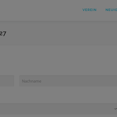
VEREIN
NEUI
27
N
A
C
H
N
A
M
E