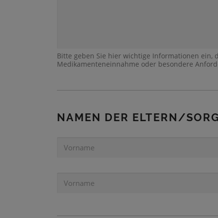
Bitte geben Sie hier wichtige Informationen ein, d
Medikamenteneinnahme oder besondere Anforde
NAMEN DER ELTERN/SOR
V
O
R
N
V
A
O
M
R
E
N
1
A
*