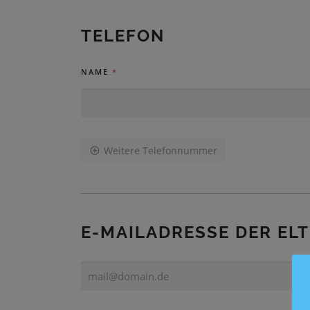
M
E
TELEFON
2
NAME
*
Weitere Telefonnummer
E-MAILADRESSE DER EL
E
-
M
A