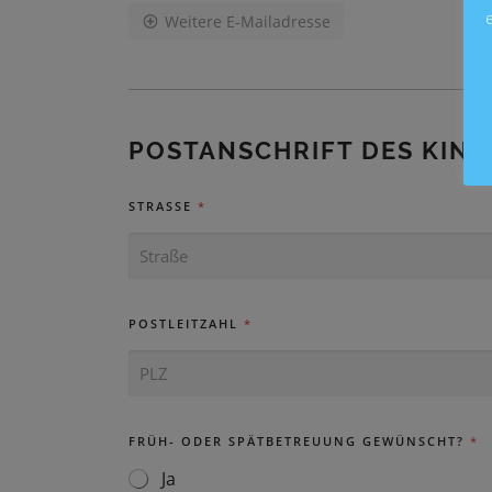
I
Weitere E-Mailadresse
L
-
A
D
R
E
POSTANSCHRIFT DES KIND
S
S
E
STRASSE
*
D
E
R
E
L
POSTLEITZAHL
*
T
E
R
N
*
FRÜH- ODER SPÄTBETREUUNG GEWÜNSCHT?
*
Ja