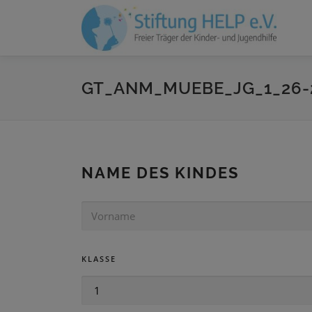
Zum
Inhalt
springen
GT_ANM_MUEBE_JG_1_26-
NAME DES KINDES
V
O
R
N
KLASSE
A
M
E
K