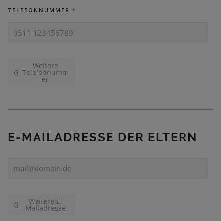
TELEFONNUMMER
*
Weitere
Telefonnumm
er
E-MAILADRESSE DER ELTERN
E
-
M
A
I
Weitere E-
Mailadresse
L
-