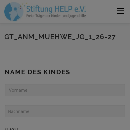
Zum
Inhalt
Menü
springen
VEREIN
NEUIGKEITEN
JOBS
KONTAKT
GT_ANM_MUEHWE_JG_1_26-27
SPENDEN
NAME DES KINDES
V
O
R
N
N
A
A
M
C
E
H
K
KLASSE
N