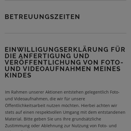
T
A
G
BETREUUNGSZEITEN
S
B
D
E
I
T
N
R
A
E
EINWILLIGUNGSERKLÄRUNG FÜR
C
U
DIE ANFERTIGUNG UND
H
U
N
VERÖFFENTLICHUNG VON FOTO-
N
A
G
UND VIDEOAUFNAHMEN MEINES
M
*
KINDES
E
G
T
Im Rahmen unserer Aktionen entstehen gelegentlich Foto-
und Videoaufnahmen, die wir für unsere
Öffentlichkeitsarbeit nutzen möchten. Hierbei achten wir
stets auf einen respektvollen Umgang mit dem entstandenen
Material. Bitte geben Sie uns Ihre grundsätzliche
Zustimmung oder Ablehnung zur Nutzung von Foto- und