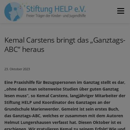
Zum
Inhalt
Menü
springen
VEREIN
NEUIGKEITEN
JOBS
KONTAKT
Kemal Carstens bringt das „Ganztags-
ABC“ heraus
SPENDEN
23. Oktober 2023
Eine Praxishilfe für Bezugspersonen im Ganztag stellt es dar,
„ohne dass man seitenweise Studien über guten Ganztag
lesen muss“, so Kemal Carstens, langjähriger Mitarbeiter der
Stiftung HELP und Koordinator des Ganztages an der
Grundschule Marienwerder. Gemeint ist sein erstes Buch,
das Ganztags-ABC, welches er zusammen mit dem Autoren
Helmut Lungershausen verfasst hat. Diesen Oktober ist es
erschienen. Wir gratulieren Kemal zu seinem Erfolg! Wie und