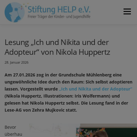
Zum
Inhalt
Menü
springen
VEREIN
NEUIGKEITEN
JOBS
KONTAKT
Lesung „Ich und Nikita und der
Adopteur“ von Nikola Huppertz
SPENDEN
28. Januar 2026
Am 27.01.2026 zog in der Grundschule Mühlenberg eine
ungewöhnliche Idee durch den Raum: Sich selbst adoptieren
lassen. Vorgestellt wurde
„Ich und Nikita und der Adopteur“
(Nikola Huppertz, Illustrationen: Iris Wolfermann) und
gelesen hat Nikola Huppertz selbst. Die Lesung fand in der
Lese-AG von Zehra Mujkovic statt.
Bevor
überhau