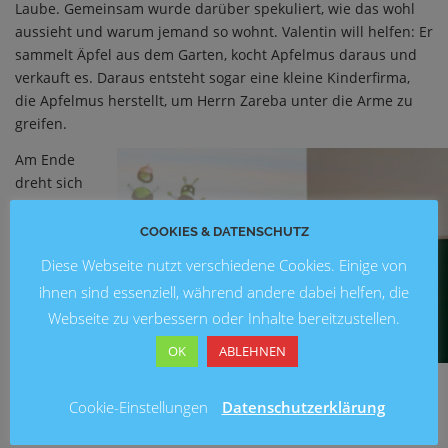
Laube. Gemeinsam wurde darüber spekuliert, wie das wohl
aussieht und warum jemand so wohnt. Valentin will helfen: Er
sammelt Äpfel aus dem Garten, kocht Apfelmus daraus und
verkauft es. Daraus entsteht sogar eine kleine Kinderfirma,
die Apfelmus herstellt, um Herrn Zareba unter die Arme zu
greifen.
Am Ende
dreht sich
das Bild
von Herrn
COOKIES & DATENSCHUTZ
Zareba
Diese Webseite nutzt verschiedene Cookies. Einige von
noch
ihnen sind essenziell, während andere dabei helfen, die
einmal: Er
Webseite zu verbessern oder Inhalte bereitzustellen.
hat ein
gutes Herz.
OK
ABLEHNEN
Das
„Zwielichtig
Cookie-Einstellungen
Datenschutzerklärung
e“ entsteht vor allem aus dem, was man von außen sieht und
sich zusammenreimt. Denn eigentlich arbeitet er daran, das