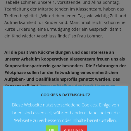
Isabelle Löhmer, unsere 1. Vorsitzende, und Alina Sonntag,
Teamleitung der Mitarbeitenden im Klassenteam, haben das
Treffen begleitet. „Wir erleben jeden Tag, wie wichtig Zeit und
Aufmerksamkeit für Kinder sind. Manchmal reicht schon eine
kurze Erklärung, eine Ermutigung oder ein Gespräch, damit
ein Kind wieder Anschluss findet“ so Frau Löhmer.
All die positiven Rückmeldungen und das Interesse an
unserer Arbeit im kooperativen Klassenteam freuen uns als
Kooperationspartnerin ganz besonders. Die Erfahrungen der
Pilotphase sollen für die Entwicklung eines einheitlichen
Aufgaben- und Qualifikationsprofils genutzt werden. Das
Konzept soll laut
Pressemitteilung der Stadt Hannover
dauerhaft etabliert werden.
In der Mitteilung stehen
COOKIES & DATENSCHUTZ
ebenfalls vertiefende Informationen zum Thema.
Diese Webseite nutzt verschiedene Cookies. Einige von
Auch das
Fahrgastfernsehen der Üstra
hat berichtet.
ihnen sind essenziell, während andere dabei helfen, die
Webseite zu verbessern oder Inhalte bereitzustellen.
OK
ABLEHNEN