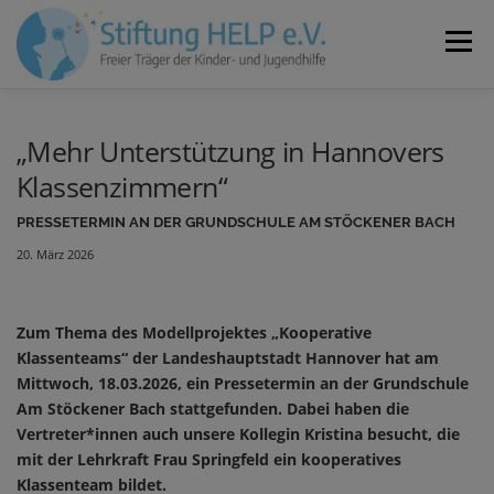
Zum
Inhalt
Menü
springen
VEREIN
NEUIGKEITEN
JOBS
KONTAKT
„Mehr Unterstützung in Hannovers
Klassenzimmern“
SPENDEN
PRESSETERMIN AN DER GRUNDSCHULE AM STÖCKENER BACH
20. März 2026
Zum Thema des Modellprojektes „Kooperative
Klassenteams“ der Landeshauptstadt Hannover hat am
Mittwoch, 18.03.2026, ein Pressetermin an der Grundschule
Am Stöckener Bach stattgefunden. Dabei haben die
Vertreter*innen auch unsere Kollegin Kristina besucht, die
mit der Lehrkraft Frau Springfeld ein kooperatives
Klassenteam bildet.