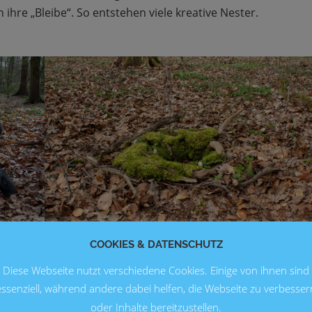
ihre „Bleibe“. So entstehen viele kreative Nester.
COOKIES & DATENSCHUTZ
Diese Webseite nutzt verschiedene Cookies. Einige von ihnen sind
f erklärt den weiteren Verlauf des Spiels: die Kinder müssen
essenziell, während andere dabei helfen, die Webseite zu verbesser
 sammeln und diesen in ihr Nest bringen. Vier verschieden
oder Inhalte bereitzustellen.
zur Auswahl: Raupen (grün), Mistkäfer (blau), Regenwürmer