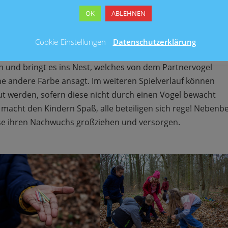
erschiedenen Bilder der Tiere einmal mit der entsprechenden
OK
ABLEHNEN
 Lichtung, bunt durchmischt und von allen Nestern gleich we
 eben diesen vier Farben auf dem Boden. Sie signalisieren
Cookie-Einstellungen
Datenschutzerklärung
 der Farbansage von Olaf, einzeln einsammeln. Ein „Vogel“
en und bringt es ins Nest, welches von dem Partnervogel
ine andere Farbe ansagt. Im weiteren Spielverlauf können
t werden, sofern diese nicht durch einen Vogel bewacht
macht den Kindern Spaß, alle beteiligen sich rege! Nebenbe
ese ihren Nachwuchs großziehen und versorgen.