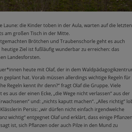
 Laune: die Kinder toben in der Aula, warten auf die letzten
s am großen Tisch in der Mitte.
stgemachten Brötchen und Traubenschorle geht es auch
heutige Ziel ist fußläufig wunderbar zu erreichen: das
en Landesforsten.
reuer*innen heute mit Olaf, der in dem Waldpädagogikzentr
en geplant hat. Vorab müssen allerdings wichtige Regeln für
 Regeln kennt ihr denn?“ fragt Olaf die Gruppe. Viele
nt es aus der einen Ecke, „die Wege nicht verlassen“ aus der
rwachsenen“ und: „nichts kaputt machen“. „Alles richtig“ lo
-Klässlerin Persis: „wir dürfen nicht einfach irgendwelche
ganz wichtig“ entgegnet Olaf und erklärt, dass einige Pflanze
sagt ist, sich Pflanzen oder auch Pilze in den Mund zu