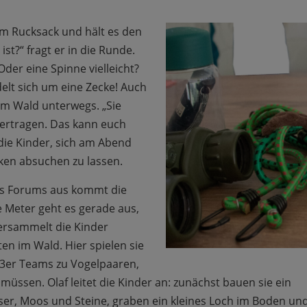
nem Rucksack und hält es den
ist?“ fragt er in die Runde.
 Oder eine Spinne vielleicht?
delt sich um eine Zecke! Auch
im Wald unterwegs. „Sie
ertragen. Das kann euch
die Kinder, sich am Abend
ken absuchen zu lassen.
es Forums aus kommt die
e Meter geht es gerade aus,
 versammelt die Kinder
en im Wald. Hier spielen sie
d 3er Teams zu Vogelpaaren,
sen. Olaf leitet die Kinder an: zunächst bauen sie ein
ser, Moos und Steine, graben ein kleines Loch im Boden un