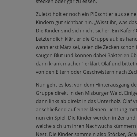
stecken oder gar zu essen.
Zuletzt holt er noch ein Plüschtier aus sei
Kindern gut sichtbar hin. „Wisst ihr, was das 
Die Kinder sind sich nicht sicher. Ein Käfer?
Letztendlich klärt er die Gruppe auf: es han
wenn erst März sei, seien die Zecken schon 
saugen Blut und können dabei Bakterien üb
dann krank machen“ erklärt Olaf und bittet 
von den Eltern oder Geschwistern nach Zec
Nun geht es los: von dem Hinterausgang d
Gruppe direkt in den Misburger Wald. Einig
dann links ab direkt in das Unterholz. Olaf
anschließend auf einer kleinen Lichtung mitt
nun ein Spiel. Die Kinder werden in 2er un
welche sich um ihren Nachwuchs kümmern müs
Nest. Die Kinder sammeln also Stöcker, Grä