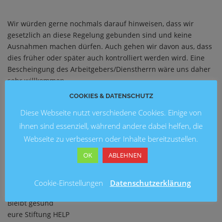
Wir würden gerne nochmals darauf hinweisen, dass wir
gesetzlich an diese Regelung gebunden sind und keine
Ausnahmen machen dürfen. Auch gehen wir davon aus, dass
dies früher oder später auch kontrolliert werden wird. Eine
Bescheingung des Arbeitgebers/Dienstherrn wäre uns daher
sehr willkommen.
COOKIES & DATENSCHUTZ
Bezüglich der Osterferien und einer eventuellen
Diese Webseite nutzt verschiedene Cookies. Einige von
Notbetreuung können wir euch heute noch nichts
ihnen sind essenziell, während andere dabei helfen, die
endgültiges sagen und bitten euch, noch ein wenig Geduld zu
Webseite zu verbessern oder Inhalte bereitzustellen.
haben. Montag werden wir euch hierzu auf Facebook, der
OK
ABLEHNEN
Website und per Mail informieren.
Cookie-Einstellungen
Datenschutzerklärung
Vielen Dank für euer Verständnis,
Bleibt gesund
eure Stiftung HELP