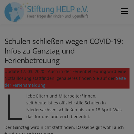
Zum
Inhalt
Menü
springen
VEREIN
NEUIGKEITEN
JOBS
KONTAKT
Schulen schließen wegen COVID-19:
Infos zu Ganztag und
Ferienbetreuung
SPENDEN
Update 17. 03. 2020 : Auch in der Ferienbetreuung wird eine
Notfalllösung stattfinden, genaueres finden Sie auf der
Seite
L
der Ferienameldung
.
iebe Eltern und Mitarbeiter*innen,
seit heute ist es offiziell: Alle Schulen in
Niedersachsen schließen bis zum 18 April. Was
das für uns und euch bedeutet:
Der Ganztag wird nicht stattfinden. Dasselbe gilt wohl auch