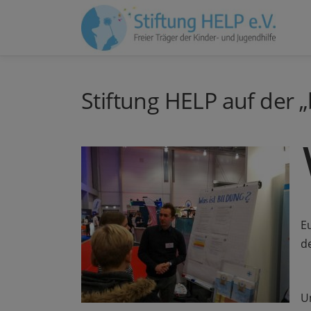
Zum
Inhalt
springen
Stiftung HELP auf der 
E
d
U