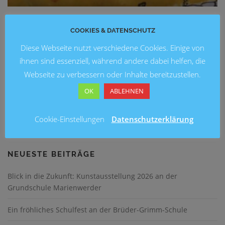
ALLGEMEIN
/
GANZTAG
/
SCHULEN
COOKIES & DATENSCHUTZ
Trickfilm AG gewinnt „Filmklappe 2017“
Diese Webseite nutzt verschiedene Cookies. Einige von
ihnen sind essenziell, während andere dabei helfen, die
Die Trickfilm AG der Albert-Schweitzer-Schule in Hannover-
Webseite zu verbessern oder Inhalte bereitzustellen.
Linden hat mit „Hui und Bu“ den Kurzfilmwettbewerb
„Filmklappe 2017“ gewonnen. An dem Wettbewerb des
OK
ABLEHNEN
„Medienzentrum der Region Hannover“, der dieses Jahr
bereits zum …
Cookie-Einstellungen
Datenschutzerklärung
NEUESTE BEITRÄGE
Blick in die Zukunft: Kunstausstellung 2026 an der
Grundschule Marienwerder
Ein fröhliches Schulfest an der Brüder-Grimm-Schule