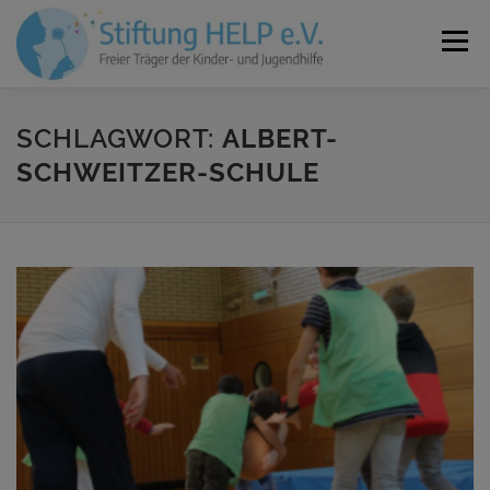
Zum
Inhalt
Menü
springen
VEREIN
NEUIGKEITEN
JOBS
KONTAKT
SCHLAGWORT:
ALBERT-
SCHWEITZER-SCHULE
SPENDEN