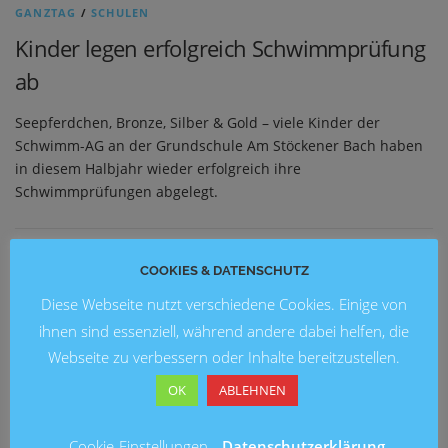
GANZTAG
/
SCHULEN
Kinder legen erfolgreich Schwimmprüfung
ab
Seepferdchen, Bronze, Silber & Gold – viele Kinder der
Schwimm-AG an der Grundschule Am Stöckener Bach haben
in diesem Halbjahr wieder erfolgreich ihre
Schwimmprüfungen abgelegt.
COOKIES & DATENSCHUTZ
NEUESTE BEITRÄGE
Diese Webseite nutzt verschiedene Cookies. Einige von
Blick in die Zukunft: Kunstausstellung 2026 an der
ihnen sind essenziell, während andere dabei helfen, die
Grundschule Marienwerder
Webseite zu verbessern oder Inhalte bereitzustellen.
Ein fröhliches Schulfest an der Brüder-Grimm-Schule
OK
ABLEHNEN
Fußballturnier am Entenfang
Cookie-Einstellungen
Datenschutzerklärung