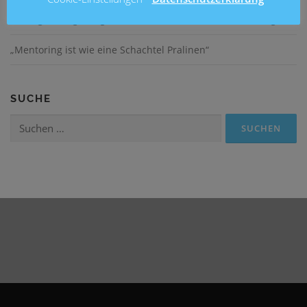
Lesung mit Ingo Siegner an der Grundschule Mühlenberg
„Mentoring ist wie eine Schachtel Pralinen“
SUCHE
Suchen
nach: