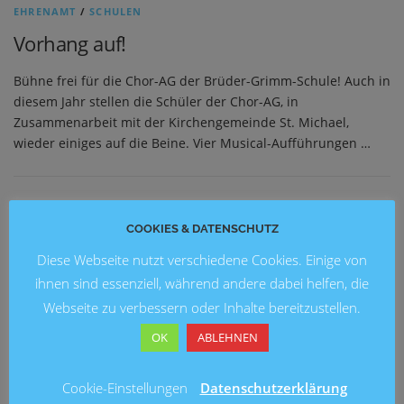
EHRENAMT
/
SCHULEN
Vorhang auf!
Bühne frei für die Chor-AG der Brüder-Grimm-Schule! Auch in
diesem Jahr stellen die Schüler der Chor-AG, in
Zusammenarbeit mit der Kirchengemeinde St. Michael,
wieder einiges auf die Beine. Vier Musical-Aufführungen …
NEUESTE BEITRÄGE
COOKIES & DATENSCHUTZ
Diese Webseite nutzt verschiedene Cookies. Einige von
Blick in die Zukunft: Kunstausstellung 2026 an der
Grundschule Marienwerder
ihnen sind essenziell, während andere dabei helfen, die
Webseite zu verbessern oder Inhalte bereitzustellen.
Ein fröhliches Schulfest an der Brüder-Grimm-Schule
OK
ABLEHNEN
Fußballturnier am Entenfang
Cookie-Einstellungen
Datenschutzerklärung
Lesung mit Ingo Siegner an der Grundschule Mühlenberg