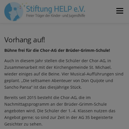
Zum
Inhalt
Menü
springen
VEREIN
NEUIGKEITEN
JOBS
KONTAKT
Vorhang auf!
Bühne frei für die Chor-AG der Brüder-Grimm-Schule!
SPENDEN
Auch in diesem Jahr stellen die Schüler der Chor-AG, in
Zusammenarbeit mit der Kirchengemeinde St. Michael,
wieder einiges auf die Beine. Vier Musical-Aufführungen sind
geplant. „Die seltsamen Abenteuer von Don Quijote und
Sancho Pansa“ ist das diesjährige Stück.
Bereits seit 2015 besteht die Chor-AG, die im
Nachmittagsprogramm an der Brüder-Grimm-Schule
angeboten wird. Die Schüler der 1.-4. Klassen nutzen das
Angebot gerne; so sind zur Zeit in der AG 35 begeisterte
Gesichter zu sehen.