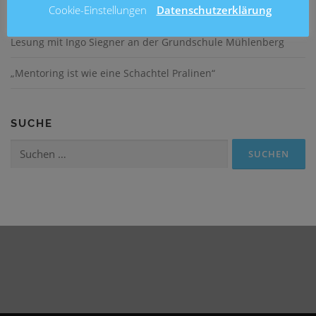
Cookie-Einstellungen
Datenschutzerklärung
Fußballturnier am Entenfang
Lesung mit Ingo Siegner an der Grundschule Mühlenberg
„Mentoring ist wie eine Schachtel Pralinen“
SUCHE
Suchen
nach: