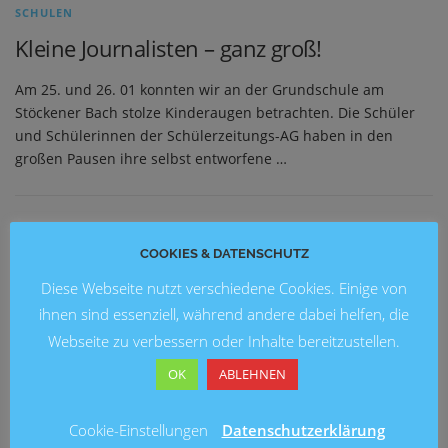
SCHULEN
Kleine Journalisten – ganz groß!
Am 25. und 26. 01 konnten wir an der Grundschule am
Stöckener Bach stolze Kinderaugen betrachten. Die Schüler
und Schülerinnen der Schülerzeitungs-AG haben in den
großen Pausen ihre selbst entworfene …
NEUESTE BEITRÄGE
COOKIES & DATENSCHUTZ
Diese Webseite nutzt verschiedene Cookies. Einige von
Blick in die Zukunft: Kunstausstellung 2026 an der
Grundschule Marienwerder
ihnen sind essenziell, während andere dabei helfen, die
Webseite zu verbessern oder Inhalte bereitzustellen.
Ein fröhliches Schulfest an der Brüder-Grimm-Schule
OK
ABLEHNEN
Fußballturnier am Entenfang
Cookie-Einstellungen
Datenschutzerklärung
Lesung mit Ingo Siegner an der Grundschule Mühlenberg