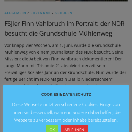
ALLGEMEIN
/
EHRENAMT
/
SCHULEN
FSJler Finn Vahlbruch im Portrait: der NDR
besucht die Grundschule Mühlenweg
Vor knapp vier Wochen, am 1. Juni, wurde die Grundschule
Mühlenweg von einem Journalisten des NDR besucht. Seine
Mission: die Arbeit von Finn Vahlbruch dokumentieren! Der
junge Mann mit Trisomie 21 absolviert derzeit sein
Freiwilliges Soziales Jahr an der Grundschule. Nun wurde der
fertige Bericht im NDR-Magazin „Hallo Niedersachsen“
ausgestrahlt und hat alle Zuschauer begeistert.
COOKIES & DATENSCHUTZ
Diese Webseite nutzt verschiedene Cookies. Einige von
NEUESTE BEITRÄGE
ihnen sind essenziell, während andere dabei helfen, die
Webseite zu verbessern oder Inhalte bereitzustellen.
Blick in die Zukunft: Kunstausstellung 2026 an der
OK
ABLEHNEN
Grundschule Marienwerder