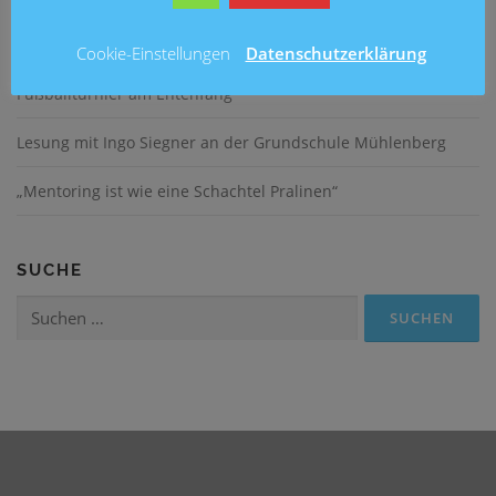
Ein fröhliches Schulfest an der Brüder-Grimm-Schule
Cookie-Einstellungen
Datenschutzerklärung
Fußballturnier am Entenfang
Lesung mit Ingo Siegner an der Grundschule Mühlenberg
„Mentoring ist wie eine Schachtel Pralinen“
SUCHE
Suchen
nach: