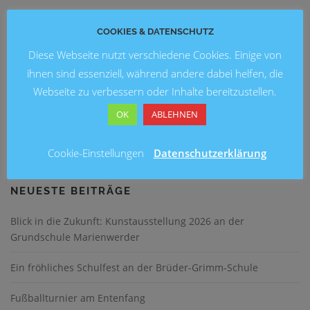
ALLGEMEIN
COOKIES & DATENSCHUTZ
Niemals still stehen
Diese Webseite nutzt verschiedene Cookies. Einige von
Der Tisch ist vorbereitet, jeder Platz mit Lehrbüchern,
ihnen sind essenziell, während andere dabei helfen, die
Moderationskarten und anderen Arbeitsmaterialien
Webseite zu verbessern oder Inhalte bereitzustellen.
ausgestattet. Es kann also losgehen: Das erste Modul der
OK
ABLEHNEN
aktuellen STEP®-Schulung. Insgesamt sechs Mitarbeiter der
Siftung HELP werden …
Cookie-Einstellungen
Datenschutzerklärung
NEUESTE BEITRÄGE
Blick in die Zukunft: Kunstausstellung 2026 an der
Grundschule Marienwerder
Ein fröhliches Schulfest an der Brüder-Grimm-Schule
Fußballturnier am Entenfang