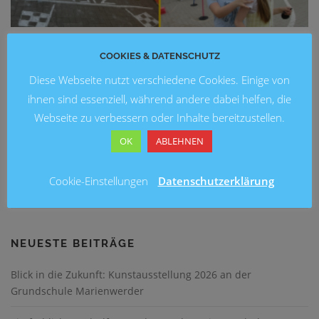
GANZTAG
/
SCHULEN
COOKIES & DATENSCHUTZ
Ein fröhliches Schulfest an der Brüder-
Diese Webseite nutzt verschiedene Cookies. Einige von
ihnen sind essenziell, während andere dabei helfen, die
Grimm-Schule
Webseite zu verbessern oder Inhalte bereitzustellen.
Am 05.06.2026 feierte die Brüder-Grimm-Schule gemeinsam
OK
ABLEHNEN
mit den Schülerinnen und Schülern, ihren Familien sowie
zahlreichen Kooperationspartnern ein fröhliches und
Cookie-Einstellungen
Datenschutzerklärung
gelungenes Schulfest.
NEUESTE BEITRÄGE
Blick in die Zukunft: Kunstausstellung 2026 an der
Grundschule Marienwerder