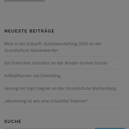
i
t
r
a
NEUESTE BEITRÄGE
g
s
Blick in die Zukunft: Kunstausstellung 2026 an der
n
Grundschule Marienwerder
a
v
Ein fröhliches Schulfest an der Brüder-Grimm-Schule
i
Fußballturnier am Entenfang
g
a
Lesung mit Ingo Siegner an der Grundschule Mühlenberg
t
i
„Mentoring ist wie eine Schachtel Pralinen“
o
n
SUCHE