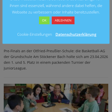
ihnen sind essenziell, während andere dabei helfen, die
Webseite zu verbessern oder Inhalte bereitzustellen.
OK
ABLEHNEN
GANZTAG
Cookie-Einstellungen
Datenschutzerklärung
Gold für die Stöckener Bach Basketball-AG
Pre-Finals an der Otfried-Preußler-Schule: die Basketball-AG
der Grundschule Am Stöckener Bach holte sich am 23.04.2026
den 1. und 5. Platz in einem packenden Turnier der
JuniorLeague.