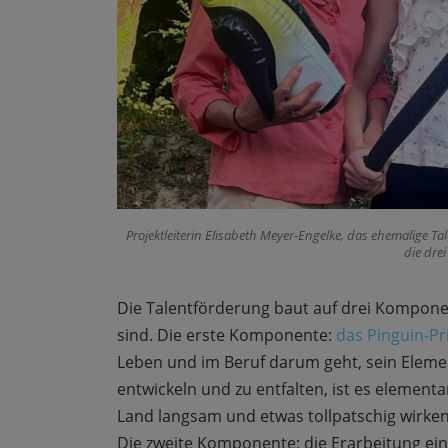
Projektleiterin Elisabeth Meyer-Engelke, das ehemalige Ta
die dre
Die Talentförderung baut auf drei Komponen
sind. Die erste Komponente:
das Pinguin-Pr
Leben und im Beruf darum geht, sein Elemen
entwickeln und zu entfalten, ist es elemen
Land langsam und etwas tollpatschig wirken
Die zweite Komponente: die Erarbeitung eine