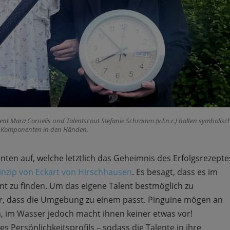
lent Mara Cornelis und Talentscout Stefanie Schramm (v.l.n.r.) halten symbolisc
i Komponenten in den Händen.
ten auf, welche letztlich das Geheimnis des Erfolgsrezepte
inzip von Eckart von Hirschhausen
. Es besagt, dass es im
t zu finden. Um das eigene Talent bestmöglich zu
tar, dass die Umgebung zu einem passt. Pinguine mögen an
, im Wasser jedoch macht ihnen keiner etwas vor!
s Persönlichkeitsprofils – sodass die Talente in ihre