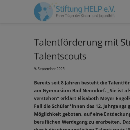
Zum
Inhalt
springen
Talentförderung mit Str
Talentscouts
9. September 2025
Bereits seit 8 Jahren besteht die Talent
am Gymnasium Bad Nenndorf. „Sie ist al
verstehen“ erklärt Elisabeth Meyer-Engel
Fall die Schüler*innen des 12. Jahrgangs
Möglichkeit geboten, auf eine Entdeckung
beruflichen Werdegang zu erarbeiten. Das
durch die ehrenamtlichen Talentscouts! S