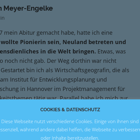
h Meyer-Engelke
rin
87 mein Abitur gemacht habe, hatte ich eine
 wollte Pionierin sein, Neuland betreten und
ensdienliches in die Welt bringen.
Etwas, was
so noch nicht gab. Der Weg dorthin war nicht
 Gestartet bin ich als Wirtschaftsgeografin, die als
 am Institut für Entwicklungsplanung und
rschung in Hannover im Projektmanagement für
keitsthemen tätig war. Parallel habe ich mich zur
onstrainerin, Mediatorin und pädagogische
COOKIES & DATENSCHUTZ
in ausbilden lassen, sowie die C-Lizenz als
Diese Webseite nutzt verschiedene Cookies. Einige von ihnen sind
nerin erworben. Letzteres ist fantastisch, um
essenziell, während andere dabei helfen, die Webseite zu verbesser
nnen u.a. für Sporttests bei der (Bundes-)Polizei
oder Inhalte bereitzustellen.