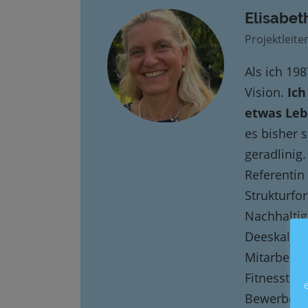
Elisabet
Projektleite
Als ich 19
Vision.
Ich
etwas Leb
es bisher 
geradlinig.
Referentin
Strukturfo
Nachhaltig
Deeskalati
Mitarbeiter
Fitnesstrai
Bewerber*i