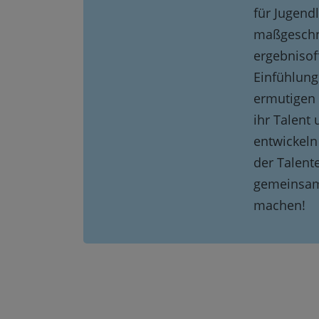
für Jugend
maßgeschne
ergebnisof
Einfühlung
ermutigen 
ihr Talent 
entwickeln
der Talent
gemeinsam
machen!