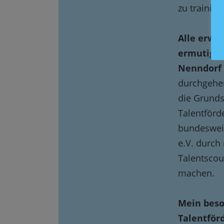
zu trainier
Alle erw
ermutigt,
Nenndorf 
durchgehen
die Grund
Talentförd
bundesweit
e.V. durch
Talentscou
machen.
Mein beso
Talentför