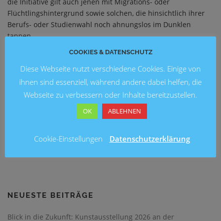
die Initiative gilt auch jenen mit Migrations- oder
Flüchtlingshintergrund sowie solchen, die hinsichtlich ihrer
Berufs- oder Studienwahl noch ahnungslos im Dunklen
tappen.
COOKIES & DATENSCHUTZ
Damit ist die Talentförderung die Haute Couture des Tandem-
Mentorenprojektes. Die herausfordernde geistige
Diese Webseite nutzt verschiedene Cookies. Einige von
„Schneiderarbeit“ besteht darin, gemeinsam mit dem
ihnen sind essenziell, während andere dabei helfen, die
jeweiligen Talentscout die Stärken der Persönlichkeit
Webseite zu verbessern oder Inhalte bereitzustellen.
herauszuarbeiten. Anschließend werden maximal drei
erfolgreiche Bewerbungen verfasst. Durch die Teilnahme an
OK
ABLEHNEN
simulierten Bewerbungsgesprächen und einem Assessment-
Center werden die Talente optimal auf den „Ernstfall“
Cookie-Einstellungen
Datenschutzerklärung
vorbereitet. Damit ist eine Punktladung garantiert!
NEUESTE BEITRÄGE
Blick in die Zukunft: Kunstausstellung 2026 an der