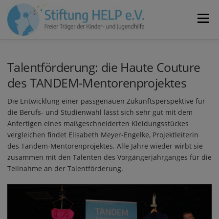
Zum
Inhalt
Menü
springen
VEREIN
NEUIGKEITEN
JOBS
KONTAKT
Talentförderung: die Haute Couture
des TANDEM-Mentorenprojektes
SPENDEN
Die Entwicklung einer passgenauen Zukunftsperspektive für
die Berufs- und Studienwahl lässt sich sehr gut mit dem
Anfertigen eines maßgeschneiderten Kleidungsstückes
vergleichen findet Elisabeth Meyer-Engelke, Projektleiterin
des Tandem-Mentorenprojektes. Alle Jahre wieder wirbt sie
zusammen mit den Talenten des Vorgängerjahrganges für die
Teilnahme an der Talentförderung.