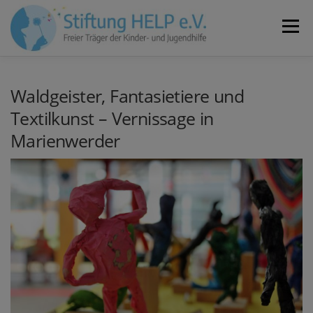
Zum
Inhalt
Menü
springen
VEREIN
NEUIGKEITEN
JOBS
KONTAKT
Waldgeister, Fantasietiere und
Textilkunst – Vernissage in
Marienwerder
SPENDEN