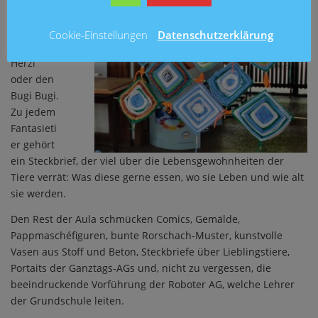
KlaKla,
das
Cookie-Einstellungen
Datenschutzerklärung
Raiondi,
Herzi
oder den
Bugi Bugi.
Zu jedem
Fantasieti
er gehört
ein Steckbrief, der viel über die Lebensgewohnheiten der
Tiere verrät: Was diese gerne essen, wo sie Leben und wie alt
sie werden.
Den Rest der Aula schmücken Comics, Gemälde,
Pappmaschéfiguren, bunte Rorschach-Muster, kunstvolle
Vasen aus Stoff und Beton, Steckbriefe über Lieblingstiere,
Portaits der Ganztags-AGs und, nicht zu vergessen, die
beeindruckende Vorführung der Roboter AG, welche Lehrer
der Grundschule leiten.