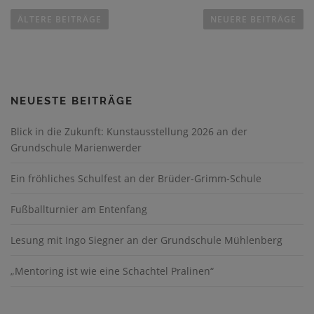
e
ÄLTERE BEITRÄGE
NEUERE BEITRÄGE
i
t
r
a
NEUESTE BEITRÄGE
g
s
Blick in die Zukunft: Kunstausstellung 2026 an der
n
Grundschule Marienwerder
a
v
Ein fröhliches Schulfest an der Brüder-Grimm-Schule
i
Fußballturnier am Entenfang
g
a
Lesung mit Ingo Siegner an der Grundschule Mühlenberg
t
i
„Mentoring ist wie eine Schachtel Pralinen“
o
n