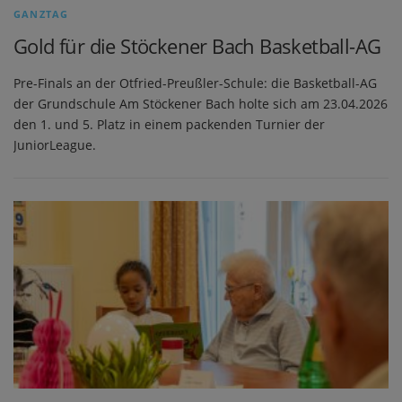
E
GANZTAG
I
Gold für die Stöckener Bach Basketball-AG
T
Pre-Finals an der Otfried-Preußler-Schule: die Basketball-AG
E
der Grundschule Am Stöckener Bach holte sich am 23.04.2026
den 1. und 5. Platz in einem packenden Turnier der
N
JuniorLeague.