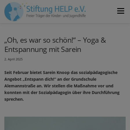
Zum
Inhalt
Menü
springen
VEREIN
NEUIGKEITEN
JOBS
KONTAKT
„Oh, es war so schön!“ – Yoga &
Entspannung mit Sarein
SPENDEN
2. April 2025
Seit Februar bietet Sarein Knoop das sozialpädagogische
Angebot „Entspann dich!“ an der Grundschule
Alemannstraße an. Wir stellen die Maßnahme vor und
konnten mit der Sozialpädagogin über ihre Durchführung
sprechen.