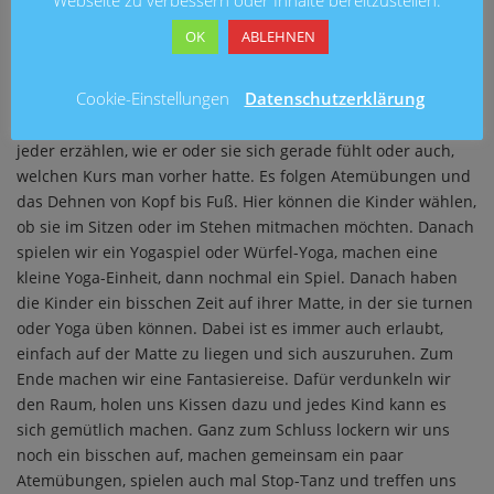
Webseite zu verbessern oder Inhalte bereitzustellen.
SAREIN KNOOP
Zunächst kommen wir im Kreis zusammen
OK
ABLEHNEN
und jedes Kind sucht sich eine Matte in der Lieblingsfarbe
aus. Da es sich um ein offenes Angebot handelt, sind immer
Cookie-Einstellungen
Datenschutzerklärung
mal andere und unterschiedlich viele Kinder im Kurs. Wir
machen daher vorab eine kurze Namensrunde. Dann kann
jeder erzählen, wie er oder sie sich gerade fühlt oder auch,
welchen Kurs man vorher hatte. Es folgen Atemübungen und
das Dehnen von Kopf bis Fuß. Hier können die Kinder wählen,
ob sie im Sitzen oder im Stehen mitmachen möchten. Danach
spielen wir ein Yogaspiel oder Würfel-Yoga, machen eine
kleine Yoga-Einheit, dann nochmal ein Spiel. Danach haben
die Kinder ein bisschen Zeit auf ihrer Matte, in der sie turnen
oder Yoga üben können. Dabei ist es immer auch erlaubt,
einfach auf der Matte zu liegen und sich auszuruhen. Zum
Ende machen wir eine Fantasiereise. Dafür verdunkeln wir
den Raum, holen uns Kissen dazu und jedes Kind kann es
sich gemütlich machen. Ganz zum Schluss lockern wir uns
noch ein bisschen auf, machen gemeinsam ein paar
Atemübungen, spielen auch mal Stop-Tanz und treffen uns