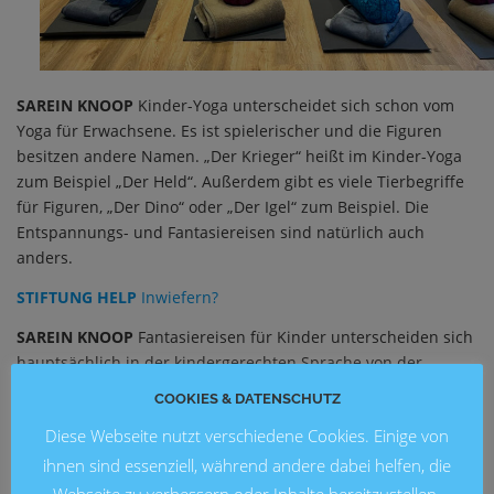
SAREIN KNOOP
Kinder-Yoga unterscheidet sich schon vom
Yoga für Erwachsene. Es ist spielerischer und die Figuren
besitzen andere Namen. „Der Krieger“ heißt im Kinder-Yoga
zum Beispiel „Der Held“. Außerdem gibt es viele Tierbegriffe
für Figuren, „Der Dino“ oder „Der Igel“ zum Beispiel. Die
Entspannungs- und Fantasiereisen sind natürlich auch
anders.
STIFTUNG HELP
Inwiefern?
SAREIN KNOOP
Fantasiereisen für Kinder unterscheiden sich
hauptsächlich in der kindergerechten Sprache von der
Durchführung bei Erwachsenen. Außerdem werden sie
COOKIES & DATENSCHUTZ
kürzer gehalten – sie ähneln eher kleinen Geschichten.
Diese Webseite nutzt verschiedene Cookies. Einige von
STIFTUNG HELP
Wie kann man sich eine typische Stunde bei
ihnen sind essenziell, während andere dabei helfen, die
deinem Angebot vorstellen?