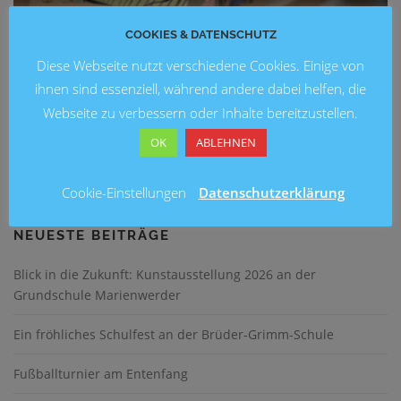
COOKIES & DATENSCHUTZ
GANZTAG
/
KUNST
/
SCHULEN
Diese Webseite nutzt verschiedene Cookies. Einige von
Zeitreise! Wir schreiben das Jahr…
ihnen sind essenziell, während andere dabei helfen, die
Webseite zu verbessern oder Inhalte bereitzustellen.
Am 9. Juni wurde an der Grundschule Marienwerder die
Kunstausstellung „Zeitreise! Wir schreiben das Jahr…“
OK
ABLEHNEN
veranstaltet.
Cookie-Einstellungen
Datenschutzerklärung
NEUESTE BEITRÄGE
Blick in die Zukunft: Kunstausstellung 2026 an der
Grundschule Marienwerder
Ein fröhliches Schulfest an der Brüder-Grimm-Schule
Fußballturnier am Entenfang